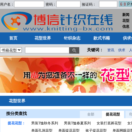
用户名：
密码：
验证码：
新闻
花型
首页
花型世界
针织杂志
款式书籍
供求
信息
首页
花型世界
针织杂志
款式书籍
供求
关键词：
资讯
供求
花型世界
按分类查找
全部
提花花型
提花花型：
男装T恤秋冬系列
男装T恤春夏系列
女装打底裤花型
女
单面孔洞花型
单面提花花型
袜子提花花型
单面网眼花