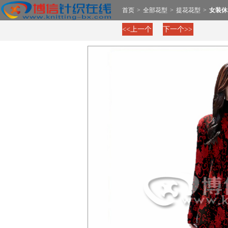
首页
>
全部花型
>
提花花型
>
女装休
<<上一个
下一个>>