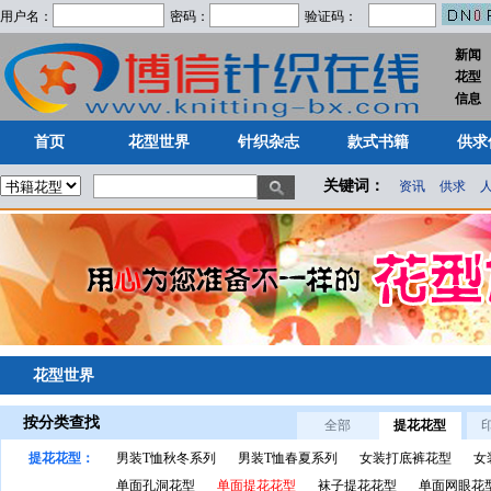
用户名：
密码：
验证码：
新闻
花型
首页
花型世界
针织杂志
款式书籍
供求
信息
首页
花型世界
针织杂志
款式书籍
供求
关键词：
资讯
供求
花型世界
按分类查找
全部
提花花型
提花花型：
男装T恤秋冬系列
男装T恤春夏系列
女装打底裤花型
女
单面孔洞花型
单面提花花型
袜子提花花型
单面网眼花