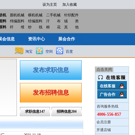
设为主页
加入收藏
纺机
圆机机械
横机机械
二手机械
针织配件
面料
纬编面料
经编面料
汗
布
绒
类
展会信息
资讯中心
展会合作
原料
纤
维
纱
线
棉
花
其
他
展会信息
资讯中心
展会合作
淘宝
空间
百度
发布求职信息
在线客服
发布招聘信息
广告合作
咨询服务热线
求职信息
147
招聘信息
204
4006-556-857
•
会员注册
•
开通店铺