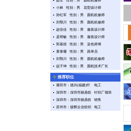
赵生
性别：男
圆机机修师
小林
性别：男
花型设计师
孙红军
性别：男
圆机机修师
刘鄂川
性别：男
圆机机修师
赵佳佳
性别：男
服装设计师
孟明敏
性别：男
服装设计师
郭基煌
性别：男
染色师傅
黄泰珊
性别：男
跟单员
刘鄂川
性别：男
圆机机修师
赵子坤
性别：男
圆机技术厂长
推荐职位
莆田市：德兴(福建)纤
电工
织有限公司
深圳市：深圳市丽鼎纺
针织厂领班
织品有限公司
深圳市：深圳市丽鼎纺
销售
织品有限公司
苏州市：骏辉企业纺织
电工
成衣（昆山）有限公司