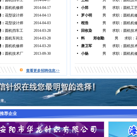
聘：
圆机挡车工
2014-04-17
王刚
男
求职：圆机技
聘：
圆机机修师
2014-04-17
小郑
男
长
求职：圆机工
聘：
花型设计师
2014-04-13
罗小明
男
求职：圆机机
聘：
花型设计师
2014-04-03
程浩
男
求职：圆机机
聘：
圆机挡车工
2014-03-28
回收染
男
求职：圆机技
聘：
圆机车间主
2014-03-28
料
郑创勤
长
男
求职：
聘：
圆机机修师
2014-03-20
唐卫军
男
求职：圆机技
聘：
圆机技术厂
2013-09-30
小杨
男
长
求职：圆机机
查看更多招聘信息>>
推荐企业