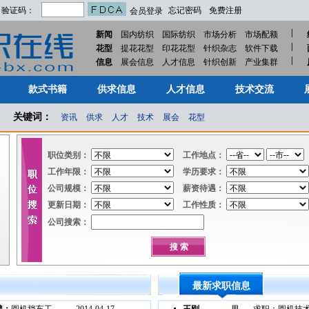
验证码：
忘记密码
免费注册
会员登录
|
新闻
国内纺织
国际纺织
市场分析
市场配额
|
花型
提花花型
印花花型
针织杂志
软件下载
|
款式书籍
供求信息
人才信息
技术交流
信息
展会信息
人才信息
针织创新
产业集群
款式书籍
供求信息
人才信息
技术交流
关键词：
资讯
供求
人才
技术
展会
花型
职位类别：
工作地点：
工作年限：
学历要求：
公司规模：
薪资待遇：
更新日期：
工作性质：
公司搜索：
最新求职信息