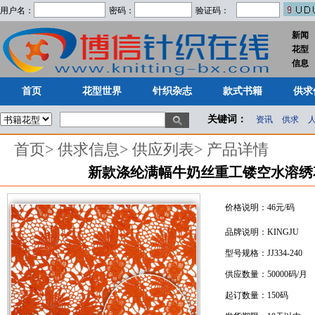
用户名：
密码：
验证码：
新闻
花型
首页
花型世界
针织杂志
款式书籍
供求
信息
首页
花型世界
针织杂志
款式书籍
供求
关键词：
资讯
供求
首页
>
供求信息
>
供应列表
>
产品详情
新款涤纶满幅牛奶丝重工镂空水溶绣
价格说明：46元/码
品牌说明：KINGJU
型号规格：JJ334-240
供应数量：50000码/月
起订数量：150码