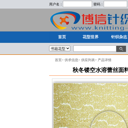
用户名：
密码：
首页
花型世界
针织杂志
首页
花型世界
针织杂志
首页
>
供求信息
>
供应列表
>
产品详情
秋冬镂空水溶蕾丝面料