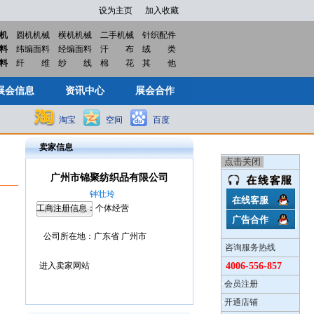
设为主页
加入收藏
机
圆机机械
横机机械
二手机械
针织配件
料
纬编面料
经编面料
汗
布
绒
类
展会信息
资讯中心
展会合作
料
纤
维
纱
线
棉
花
其
他
展会信息
资讯中心
展会合作
淘宝
空间
百度
卖家信息
广州市锦聚纺织品有限公司
钟壮玲
在线客服
工商注册信息：
个体经营
广告合作
公司所在地：
广东省 广州市
咨询服务热线
进入卖家网站
4006-556-857
•
会员注册
•
开通店铺