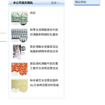
•
网站帮助
本公司相关商机
更多>>
供应
秋季水溶网眼蕾丝牛奶
丝满幅刺绣婚纱礼服玫
瑰网布绣花面料批发
新款满幅全涤服装花边
电脑刺绣网布绣花水溶
蕾丝面料
新款涤纶满幅牛奶丝重
工镂空水溶绣花蕾丝连
衣裙面料定
秋冬镂空水溶蕾丝面料
diy立体绣花蕾丝时装裙
子旗袍服装面料批发