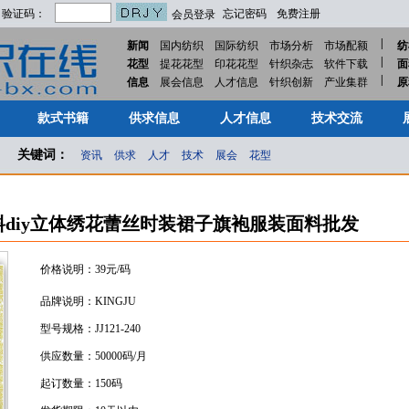
验证码：
忘记密码
免费注册
会员登录
|
新闻
国内纺织
国际纺织
市场分析
市场配额
纺
|
花型
提花花型
印花花型
针织杂志
软件下载
面
|
款式书籍
供求信息
人才信息
技术交流
信息
展会信息
人才信息
针织创新
产业集群
原
款式书籍
供求信息
人才信息
技术交流
关键词：
资讯
供求
人才
技术
展会
花型
diy立体绣花蕾丝时装裙子旗袍服装面料批发
价格说明：39元/码
品牌说明：KINGJU
型号规格：JJ121-240
供应数量：50000码/月
起订数量：150码