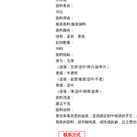
面料售价：
39元
面料用途：
服装面料/服装辅料
面料颜色：
绿色，蓝色，黄色
起拍数量：
30码
面料指标：
弹力：无弹
（选项：无弹/适中/弹力/超弹力 ）
透视：半透明
（选项：超透/薇透/适中/不透）
厚度：适中
（选项：薄/适中/稍厚/超厚 ）
面料洗涤：
建议干洗
面料说明：
蕾丝有着高贵的血统，是高级定制中精湛的手艺，
视装的面料，或华丽纯真、或性感妖娆，总之蕾丝
联系方式