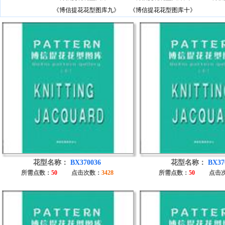
《博信提花花型图库九》
《博信提花花型图库十》
花型名称：
BX370036
花型名称：
BX37
所需点数：
50
点击次数：
3428
所需点数：
50
点击