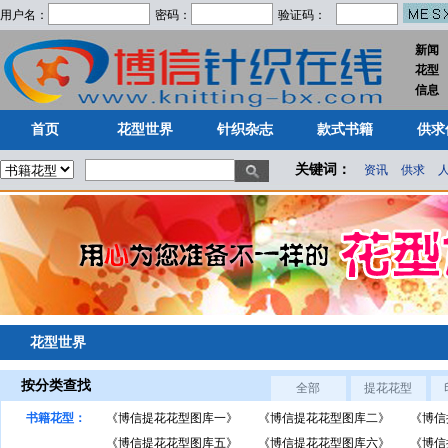
用户名：
密码：
验证码：
新闻
花型
首页
花型世界
针织杂志
款式书籍
供求
信息
首页
花型世界
针织杂志
款式书籍
供求
关键词：
资讯
供求
花型世界
按分类查找
全部
提花花型
书籍花型：
《博信提花花型图库一》
《博信提花花型图库二》
《博信
《博信提花花型图库五》
《博信提花花型图库六》
《博信