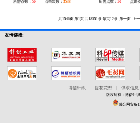
所需点数：
50
点击次数：
3538
所需点数：
50
点击
共1546页
第1页
共18551条
每页12条
第一页
上一
友情链接:
博信针织
|
提花花型
|
供求信息
版权所有：博信针织在线 
冀公网安备130