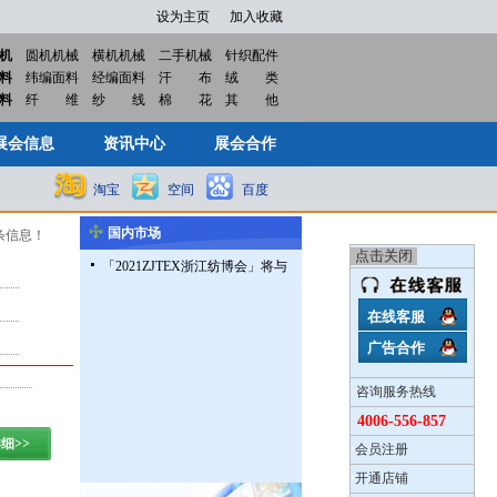
设为主页
加入收藏
机
圆机机械
横机机械
二手机械
针织配件
料
纬编面料
经编面料
汗
布
绒
类
展会信息
资讯中心
展会合作
料
纤
维
纱
线
棉
花
其
他
展会信息
资讯中心
展会合作
淘宝
空间
百度
国内市场
条信息！
「2021ZJTEX浙江纺博会」将与
「2021CKIW义乌针博会」同期
同地举办联合声明
在线客服
广告合作
咨询服务热线
4006-556-857
细>>
•
会员注册
•
开通店铺