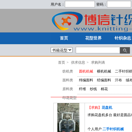
用户名：
密码：
首页
花型世界
针织杂志
首页
花型世界
针织杂志
首页
>
供求信息
>
求购列表
纺机类
圆机机械
横机机械
二手针织
面料类
纬编面料
经编面料
汗布
绒
原料类
纤维
纱线
棉花
印花花型
【求购】
花盘机
求购花盘机多台 最好是圆品有的
个人用户
二手针织机械