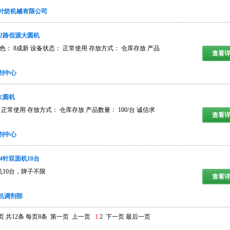
日本福原针织大圆机，台湾产针织大圆机，新加坡利达针织大
针纺机械有限公司
圆机。
72路佰源大圆机
色： 8成新 设备状态： 正常使用 存放方式： 仓库存放 产品
查看详
剂中心
大圆机
常使用 存放方式： 仓库存放 产品数量： 100/台 诚信求
查看详
剂中心
24针双面机10台
机10台，牌子不限
查看详
机调剂部
页
共12条
每页8条
第一页
上一页
1
2
下一页
最后一页