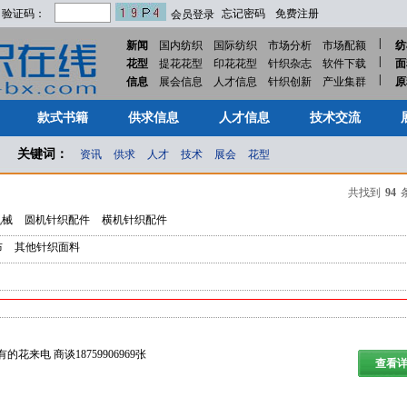
验证码：
忘记密码
免费注册
会员登录
|
新闻
国内纺织
国际纺织
市场分析
市场配额
纺
|
花型
提花花型
印花花型
针织杂志
软件下载
面
|
款式书籍
供求信息
人才信息
技术交流
信息
展会信息
人才信息
针织创新
产业集群
原
款式书籍
供求信息
人才信息
技术交流
关键词：
资讯
供求
人才
技术
展会
花型
共找到
94
机械
圆机针织配件
横机针织配件
布
其他针织面料
花来电 商谈18759906969张
查看详