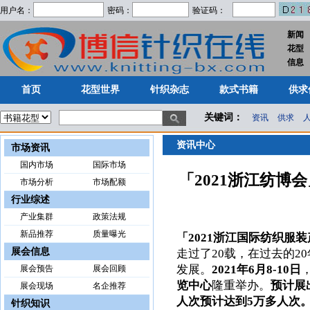
用户名：
密码：
验证码：
新闻
花型
首页
花型世界
针织杂志
款式书籍
供求
信息
首页
花型世界
针织杂志
款式书籍
供求
关键词：
资讯
供求
资讯中心
市场资讯
国内市场
国际市场
「2021浙江纺
市场分析
市场配额
行业综述
产业集群
政策法规
新品推荐
质量曝光
「2021浙江国际纺织服
展会信息
走过了20载，在过去的2
发展。
2021年6月8-10日
展会预告
展会回顾
览中心
隆重举办。
预计展
展会现场
名企推荐
人次预计达到5万多人次
针织知识