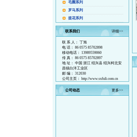
毛圈系列
罗马系列
提花系列
色织系列
联系我们
详细>>
摇粒绒系列
棉及混纺类汗布
联 系 人： 丁旭
电 话： 86 0575 85702898
粗针单双面电脑大提花
移动电话： 13989559060
传 真： 86 0575 85702897
地 址： 中国 浙江 绍兴县 绍兴柯北安
昌镇白洋工业区
邮 编： 312030
公司主页： http://www.sxfuli.com.cn
公司动态
更多>>