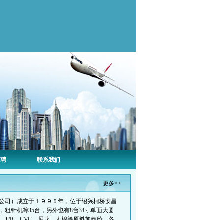
招聘
联系我们
更多>>
公司）成立于１９９５年，位于绍兴柯桥安昌
粗针机等35台，另外也有8台38寸单面大圆
，T/R，CVC，尼龙，人棉等原料加氨纶，各