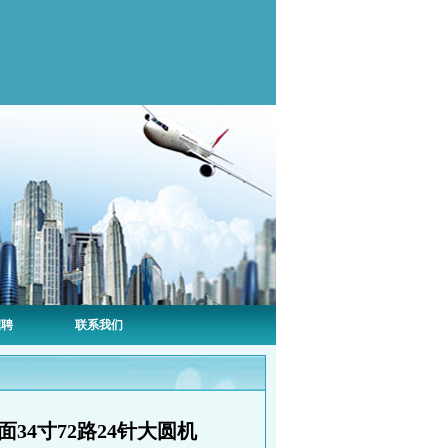
招聘
联系我们
34寸72路24针大圆机