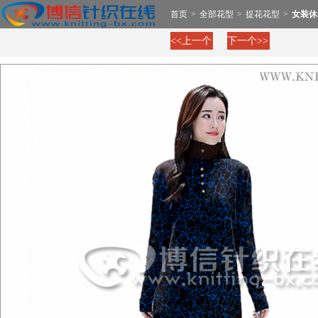
首页
>
全部花型
>
提花花型
>
女装休
<<上一个
下一个>>