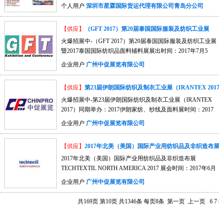
展品范围：服装机械及附件:自动化系统、机器、附件，锅
业的现状和发展趋势，旨在推动世界非织造材料的改进和提
近20,000名专业观众到场参观采购，观众数量比上一届增加
控制更为精确稳定。法国泰康 . 制冷强劲 . 性能稳定原装法国
个人用户
深圳市星霖国际货运代理有限公司青岛分公司
炉，CAD/CAM/CIM系统，计算机软件，化学品及染料，折
升。 展品范围： 纤维原料及化学助剂：涤纶、丙
了15%。在2017孟加拉国际服装工业机械及配件展上，接近
泰康压缩机组，全封闭风冷单级/复迭压缩制冷方式，制冷剂
纹机，裁剪机，钻孔机，绣花机, 封口机，整理设备，粘合
纶、维纶、锦纶、粘胶短纤和双组分、超细超短纤维、中空
70%的参展商现场接受了订单，其余30%有展后订单跟踪，
采用美国杜邦品牌R404A、R23（环保型），制冷效果强劲，
【供应】
（GFT 2017）第20届泰国国际服装及纺织工业展
机, 衣服附件，钩、纽、扣、铆钉及固件，液压机, 洗熨烫设
等特种纤维、金属纤维、差别化纤维，涤纶工业丝、玻纤及
80%以上的参展商对观众的数量和质量都表示满意。75%的展
性能稳定。超压过载 . 多重保护 . 使用更安心独有的漏电保护
备，里料，刀子和剪刀, 磨刀机, 针织机及设备, 贴标机，干洗
其产品，金属纤维，陶瓷纤维及其它各种耐高温纤维及制
商确认预订2018年的展位。其中中国展商成为了展会的一大
设计，整体设备超温、整体设备欠相/逆相、风机过热保护、
火爆招展中-（GFT 2017）第20届泰国国际服装及纺织工业展
设备，皮革机, 包缝机, 包装设备，开袋机, 工业/家用缝纫设
品。 涂层及层合织物：包括各种涂层织物，喷绘灯箱
亮点，产品受到了孟加拉采购商的关注。孟加拉国际服装工
制冷系统过载/超压、加湿系统缺水保护、整体设备定时，其
暨2017泰国国际纺织品面料辅料展展出时间：2017年7月5
备，缝纫机附件及零配件，缝纫机电机，缝纫机用针线，面
布，建筑膜材，气密织物，篷盖布，遮阳篷，防水油布，土
业机械及配件展已成为南亚和东南亚地区最好的和规模最大
它还有漏电、运行指示，故障报警后自动停机等保护。恒温
日-8日， （两年一届）展出地点：泰国曼谷国际贸易展览中
企业用户
广州中促展览有限公司
料、织物、革及人工合成材料，拉布机，络线机，仓储、物
工布、建筑用布、汽车用布、过滤材料、复合材料、滤布、
的成衣技术展览会，它充分满足了孟加拉及南亚服装生产商
恒湿试验箱-诚意向您推荐“雅士林”品牌！搜索：恒温恒湿试
心(BITEC)主办单位：英国励展博览集团；泰国纺织协会；泰
流设备，单位生产系统。 其他相关机械及附件：漂洗机器，
干燥剂包装材料等； 非织造材料及深加工技术与设备：
和出口商引进技术和提高生产效益的巨大需要，成为孟加拉
验箱、恒温恒湿箱、恒定湿热试验箱、恒温恒湿测试箱、恒
国服装协会支持机构：泰国工业部，泰国国家纺织工业联合
【供应】
第23届伊朗国际纺织及制衣工业展（IRANTEX 201
服装化学品及染料，刺绣设备，毛毯针织，热转化机器，检
纺粘、熔喷、水刺、针刺、干法造纸(膨化纸)、缝编、热粘
服装机械、相关设备及配件最大、种类最齐全的供货源。上
温恒湿实验箱、恒温恒湿试验机等系列别名均可找到相关产
会 (NFTTI)，泰国出口促进署 (DEP)，泰国丝绸协会 (TSA)；
查、测量及折合机器，干洗设备，测试、控制设备 配件及支
合、化学粘合、梳理、成网、纤维前处理等非织造材料设备
届展会展出面积25000平方米，来自31个国家的展商620家，
品资料。推荐网址：http://www.bjyashilin.com 欢迎点击浏览！
泰国纺织学会 (THTI)，泰国合成纤维制造商协会 (TSMA)，
火爆招展中-第23届伊朗国际纺织及制衣工业展（IRANTEX
持服务：拉链，纽扣，缝纫针，绣花针，缝纫线，软件咨
及生产线；妇女卫生巾、婴儿及成人尿片尿裤、湿面巾、口
来自孟加拉、印度、巴基斯坦、斯里兰卡等的观众16123名。
恒温恒湿试验箱规格型号：型号 工作室尺寸D×W×H 外型尺
泰国服装发展基金会 (TGDF)，泰国纺织制造协会 (TTMA)，
2017）同期举办：2017伊朗家纺、纱线及面料展时间：2017
询，一站式服务工程，项目融资，物品搬运设备，测试设备
罩、手术衣、成型口罩、聚合物化学纤维特种纤维 粘合剂 发
展品范围：服装机械及附件:自动化系统、机器、附件，锅
寸D×W×HYSL-DHS-100 450×450×500mm 1150×900×1650mm
泰国服装制造商协会 (TGMA)，泰国织造工业协会 (TWIA) ，
年9月4日-7日 地点：伊朗德黑兰会展中心展会时间:2017年9
企业用户
广州中促展览有限公司
咨询/中国组团机构：广州中促展览有限公司地址：广州市黄
泡材料 涂料 添加剂 无纺布色母 生产设备、加工设计：
炉，CAD/CAM/CIM系统，计算机软件，化学品及染料，折
YSL-DHS-225 500×600×750mm 1200×1100×1900mmYSL-
泰国漂印染后整理工业协会 (ATDP)，泰国纺织商协会
月4-7日展会地点:伊朗德黑兰会展中心 举办周期:每年一届主
埔区港湾路498号裕港大厦1318室电话：020-23375181 传真：
用于生产产业用纺织品和非织造布的新的工艺流程、加工技
纹机，裁剪机，钻孔机，绣花机, 封口机，整理设备，粘合
DHS-500 800×700×900mm 1350×1280×2200mmYSL-DHS-800
(TMA)，泰国工业联合会，纺织工业俱乐部 (FTI)特别支持单
办单位：SAMEE PAAD NOVIN Co. (S.P.N.CO)特别支持单
【供应】
2017年北美（美国）国际产业用纺织品及非织造布
020-22302588 网址：www.chinpro.org联系人：叶静君经理 手
术和设备，关键零部件，质量控制装置，废品回收技术，检
机, 衣服附件，钩、纽、扣、铆钉及固件，液压机, 洗熨烫设
800×1000×1000mm 1450×1480×2300mmYSL-DHS-010
位：TEXGLOBE纺织网 (www.texglobe.com)中国组展机构：
位：伊朗贸易促进会，伊朗纺织工业协会、伊朗纺织专业协
机:13922179705 QQ：1104864121 邮箱：jingjun@chinpro.org
测设备等； 参观群体： 农业、建筑、服装、铁路、
备，里料，刀子和剪刀, 磨刀机, 针织机及设备, 贴标机，干洗
1000×1000×1000mm 1650×1480×2300mm 恒温恒湿试验箱规
广州中促展览有限公司联系人：叶静君经理 手机（微信）：
会、伊朗纺织出口商和制造商协会，伊朗国际展览公司，伊
2017年北美（美国）国际产业用纺织品及非织造布展
公路建设、水坝工程、家具、装饰、地毯工业、过滤、清
设备，皮革机, 包缝机, 包装设备，开袋机, 工业/家用缝纫设
格与技术参数：温度范围： 0℃～150℃温度均匀度： ±2℃
13922179705 ；直线：020-23375181 QQ：1104864121 展会简
朗展览主办机构协会特别支持单位：BIZGLOBE GROUP
TECHTEXTIL NORTH AMERICA 2017 展会时间：2017年6月
洁、吸音、卫生、医药、急救设备、汽车、轮船、飞机、航
备，缝纫机附件及零配件，缝纫机电机，缝纫机用针线，面
（空载）温度波动度： ±0.5℃ （空载）湿度范围： 30%～
介：GFT 2017（第20届泰国国际服装及纺织工业机械展）是
LIMITED全球商务集团2017年，伊朗展已火热预定中…中国
20---22日展会地点：美国?芝加哥?麦考密克会展中心展会周
企业用户
广州中促展览有限公司
天、环保、再利用、包装、防护包装、硬纸袋、贮存、防
料、织物、革及人工合成材料，拉布机，络线机，仓储、物
98% RH（温度在25℃～80℃时）湿度偏差： +2、-3% RH升
泰国服装和纺织工业的集机械、设备、材料及附件于一体的
组团机构：广州中促展览有限公司联系人：叶静君经理 手机
期：两年一届主办方：法兰克福展览（美国）有限公司中国
护、保护、运动器材和设备等咨询/中国组团机构：广州中促
流设备，单位生产系统。 其他相关机械及附件：漂洗机器，
温速率： 1.0℃～3.0℃/min降温速率： 0.7℃～1.0℃/min时间设
展会。预计将有来自25个国家的260个厂商进场展示新技术和
（微信）：13922179705 ；直线：020-23375181 QQ：
组展机构：广州中促展览有限公司联系人：叶静君经理 手机
共169页
第10页
共1346条
每页8条
第一页
上一页
6
7
展览有限公司地址：广州市黄埔区港湾路498号裕港大厦1318
服装化学品及染料，刺绣设备，毛毯针织，热转化机器，检
定范围： 1～9999 小时恒温恒湿试验箱箱体结构外壳材质采
设备以及新型材料，将吸引来自东盟的20,000名业者入场参
1104864121 伊朗近期政治经济概况：伊朗新总统鲁哈尼上台
（微信）：13922179705 ；直线：020-23375181 QQ：
室联系人：叶静君经理 手机:13922179705 QQ：1104864121
查、测量及折合机器，干洗设备，测试、控制设备 配件及支
用优质A3钢板数控机床加工成型，外壳表面进行喷塑处理；
观，这些业者大多参加过东盟服装及纺织品高峰论坛并从中
以来，对外采取温和的外交政策，对内推进经济改革和开
1104864121 二、展会概述：TECHTEXTIL NORTH AMERICA