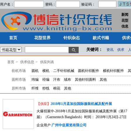
用户名：
密码：
验证码：
新闻
花型
首页
花型世界
针织杂志
款式书籍
供求
信息
首页
花型世界
针织杂志
款式书籍
供求
关键词：
资讯
供求
首页
>
供求信息
>
供应列表
纺机市场
圆机
横机
二手针织机械
圆机针织配件
横机针织配件
面料市场
纬编
经编
汗布
绒布
其他针织面料
其他
原料市场
纤维
纱线
棉花
其他
【供应】
2018年1月孟加拉国际服装机械及配件展
火爆招展中-2018年1月孟加拉国际服装机械及配件展（第17
届）（Garmentech Bangladesh）时间： 2018年1月24日-27日
地点：孟加拉达卡国际会议中心展览周期： 每年一届主办单
企业用户
广州中促展览有限公司
位： 印度ASK展览有限公司支持机构： 孟加拉商务部；孟加