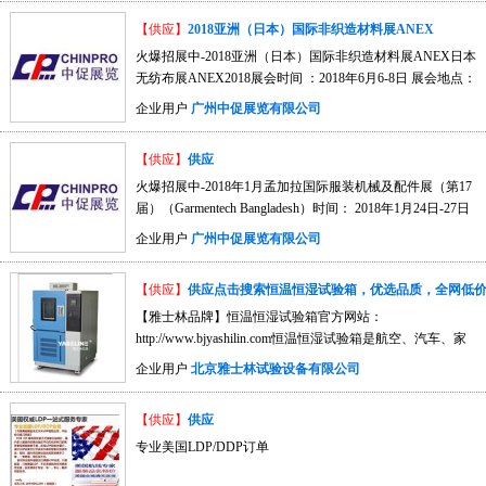
拉国税局；孟加拉成衣生产商和出口商协会 孟加拉针织品生
【供应】
2018亚洲（日本）国际非织造材料展ANEX
产商和出口商协会中国组团机构：广州中促展览有限公司联
系人：叶静君经理 手机/微信：13922179705 直线：020-
火爆招展中-2018亚洲（日本）国际非织造材料展ANEX日本
23375181 QQ：1104864121展会简介：继2002年的成功开办
无纺布展ANEX2018展会时间 ：2018年6月6-8日 展会地点：
以来，2017年孟加拉国际缝制设备展延续了前一届的骄人成
日本东京 Big Sight 展馆主办单位： 亚洲非织造材料协会
企业用户
广州中促展览有限公司
绩。上一届展会有来自德国，英国，意大利，土耳其，中
（ANFA）举办周期： 三年一届（东京、上海、首尔巡展）
国，台湾，香港，日本，朝鲜，印度，泰国，印度尼西亚，
中国组团机构： 广州中促展览有限公司 联系人：叶静君经理
【供应】
供应
新加坡和孟加拉等30多个国家和地区的600多个展商参展，其
手机/微信：13922179705 直线：020-23375181
中60%以上是国外参展商。展出面积达25000㎡，比前一届增
QQ:1104864121展会简介： 第七届亚洲国际非织造材料
火爆招展中-2018年1月孟加拉国际服装机械及配件展（第17
加了20%。有来自孟加拉国、印度、巴基斯坦及斯里兰卡的
展览会（ANEX2018）将移师日本东京于2018年 6 月 6 - 8 日
届）（Garmentech Bangladesh）时间： 2018年1月24日-27日
近20,000名专业观众到场参观采购，观众数量比上一届增加
举办。亚洲无纺布展览会暨研讨会是亚洲非织造布产品及制
地点：孟加拉达卡国际会议中心展览周期： 每年一届主办单
企业用户
广州中促展览有限公司
了15%。在2017孟加拉国际服装工业机械及配件展上，接近
造流域中的盛会，每三年举行一次，为亚洲最大的无纺布展
位： 印度ASK展览有限公司支持机构： 孟加拉商务部；孟加
70%的参展商现场接受了订单，其余30%有展后订单跟踪，
会。本次展会是由全日本无纺布协会（ANNA）和亚洲非织
拉国税局；孟加拉成衣生产商和出口商协会 孟加拉针织品生
【供应】
供应点击搜索恒温恒湿试验箱，优选品质，全网低价
80%以上的参展商对观众的数量和质量都表示满意。75%的展
造织物协会 (ANFA)共同主办。 2018亚洲无纺布展览会暨
产商和出口商协会中国组团机构：广州中促展览有限公司联
商确认预订2018年的展位。其中中国展商成为了展会的一大
研讨会将为促进商业发展和研发人工材料领域最新的前沿科
系人：叶静君经理 手机/微信：13922179705 直线：020-
【雅士林品牌】恒温恒湿试验箱官方网站：
亮点，产品受到了孟加拉采购商的关注。孟加拉国际服装工
技提供一个平台。该展会将把供应商、制造商、机械和设备
23375181 QQ：1104864121展会简介：继2002年的成功开办
http://www.bjyashilin.com恒温恒湿试验箱是航空、汽车、家
业机械及配件展已成为南亚和东南亚地区最好的和规模最大
提供商、服务商和所有其它涉足这个行业的人汇集在一
以来，2017年孟加拉国际缝制设备展延续了前一届的骄人成
电、科研等领域必备的测试设备，用于测试和确定电工、电
企业用户
北京雅士林试验设备有限公司
的成衣技术展览会，它充分满足了孟加拉及南亚服装生产商
起。 ANEX是亚洲最大的非织造布展会，与美国的
绩。上一届展会有来自德国，英国，意大利，土耳其，中
子及其他产品及材料进行高温、低温、湿热度或恒定湿热试
和出口商引进技术和提高生产效益的巨大需要，成为孟加拉
INDA、欧洲的INDEX并列为世界三大非织造布展。 自2000
国，台湾，香港，日本，朝鲜，印度，泰国，印度尼西亚，
验的温度环境变化后的参数及性能。触摸按键 . 自动警示 . 精
【供应】
供应
服装机械、相关设备及配件最大、种类最齐全的供货源。上
年在日本首度举办以来，亚洲ANEX和北美IDEA及欧洲
新加坡和孟加拉等30多个国家和地区的600多个展商参展，其
准控温控制器采用进口韩国“TEMI330”数显触摸按键温湿度
届展会展出面积25000平方米，来自31个国家的展商620家，
INDEX以3年一度的方式轮替举办。 展会同期还将举办全
中60%以上是国外参展商。展出面积达25000㎡，比前一届增
控制仪，温度控制采用P?I?D＋S?S?R系统同频道协调控制，
专业美国LDP/DDP订单
来自孟加拉、印度、巴基斯坦、斯里兰卡等的观众16123名。
球非织造工业峰会，介绍北美、欧洲及亚洲地区的非织造工
加了20%。有来自孟加拉国、印度、巴基斯坦及斯里兰卡的
具有自动演算的功能，可将温度变化条件立即修正，使温度