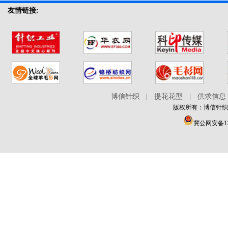
电话：020-23375181 传真：020-22302588 网址：
持服务：拉链，纽扣，缝纫针，绣花针，缝纫线，软件咨
内胆材质采用SUS304优质不锈钢板；保温材质高密度玻璃纤
受益良多。上届展会数据：上届日期：2015年；展商总数：
放，现已取得明显成效：西方的制裁将随着核谈判协议的达
2017是全球最大的展览集团之一法兰克福展览公司举办的系
友情链接:
www.chinpro.org
询，一站式服务工程，项目融资，物品搬运设备，测试设备
维棉，使室内温度不会传导到设备外部，确保箱内的温度平
260 ；观众总数：21850。观众来源：服装及纺织品厂商、企
成而取消，2014年伊朗GDP增长4%，通货膨胀率由40%下降
列专业无纺布展，作为产业用纺织品领域在北美地区最重要
咨询/中国组团机构：广州中促展览有限公司地址：广州市黄
衡稳定；搅拌系统:采用长轴风扇电机，耐高低温之不锈钢多
业家、机械销售商、出口商、时装设计师及制造商、面料进
为不到17%。伊朗工矿贸易总商会前工作人员指出，制裁以
的盛会，北美国际产业用纺织品及非织造布展览会将于2017
埔区港湾路498号裕港大厦1318室电话：020-23375181 传真：
翼式叶轮,设备的门与箱体之间采用双层耐高温之高张性密封
口商、经销商、生产/工厂经理、工程师、技师、采购经理、
前，伊朗从德国、法国、澳大利亚和比利时等国进口原材料
年6月20日至22日在美国芝加哥举行。展出内容主要包括农
020-22302588 网址：www.chinpro.org联系人：叶静君经理 手
条以确保测试区的密闭；大门内板材料为不锈钢制成，并采
质量评估/控制人员、研发人员、来自泰国及该地区其他国家
及工业设备，但是现在别无选择的从中国及中国台湾进口。
业、建筑、工业、土工、家用纺织品、医疗卫生、交通运
机:13922179705 QQ：1104864121 邮箱：jingjun@chinpro.org
用无反作用门把手，操作更容易；恒温恒湿试验箱参照标
的政府官员。专题展览：GMS服装制造商采购世博会将同期
外国商人继续涌入伊朗寻找商机，虽然受到美国金融业的阻
输、环保、包装、防护、运动休闲、服装等十二个领域的各
准:GB/T 2423.1-2008试验A《低温试验方法》GB/T 2423.2-
同场举办展品范围：服装机械：缝纫机，缝纫机传动与控制
扰和警告，但事实情况却是另一番景象，引入欧盟经济商务
种产业用纺织品、非织造布以及相关的设备、纤维原料、复
2008试验B《高温试验方法》GB/T 2423.3-2006试验C《恒定
系统，缝纫机电机，锁边机，缝纫机附件和零件，裁剪设
团的说法，美国公司并没有遵守同样的规则，一些外国商人
合材料、粘合技术、化学品、测试仪器等。2014年法兰克福
湿热方法》GB/T 10586-2006《湿热试验箱技术条件》等国家
备，激光设备；CAD/CAM/CIM系统；成衣制造机械，熨烫
对此颇有微词。许多美国企业在伊朗当地并没有公开运作，
展览（美国）有限公司宣布了与JEC美国展的战略伙伴关系，
博信针织
|
提花花型
|
供求信息
标准进行设计制造，可进行各种高低温湿热环境试验。设备
和蒸染设备及配件，磨床，刀子和剪刀，标签机，洗衣机，
而是通过代理人来开展业务。一个天天跑伊朗石油部、主营
旨在拓宽TECHTEXTIL NORTH在美洲的影响力，在2014年5
版权所有：博信针织在线 
使用条件1、环境温度：5℃～＋28℃（24小时内平均温度
皮革机械；纺织机械：前纺机械、手工纤维生产、纺纱机械
石油和银行业务的中间商表示，好的合同早已抢购一空。他
月首次合作举办新创立的美国产业用纺织品及非织造布展
≤28℃）2、环境湿度：≤85%RH3、电源要求：AC380V±10%
及配件；卷绕、变形、拼捻机械及配件；针织与织袜、编织
说：“如果核谈判达成协议，你会发现美国人一夜之间就签好
（TECHTEXTIL NORTH)，地点在亚特兰大，同时举办的还
冀公网安备130
50±0.5Hz 三相五线制恒温恒湿试验箱售后服务1、安装调
及刺绣机械及零配件；洗水、漂白、染色、印花、干燥、整
了一年期合约，拿下了最好的项目。欧洲人排了半天队，最
有JEC北美复合材料展，两展的成功联合举办，其规模达到了
试：我司负责免费送货至客户指在地点, 并派专业技术人员免
理、剪切、卷绕与折叠设备及相关配套设施；非织造布成
后还是只能和埃克森美孚、雪佛龙公司谈判，利比亚当年那
500多家展商，TECHTEXTIL NORTH AMERICA将于2017年
费安装调试，培训2～5名操作员到会操作为止。2、阳光售后
网、粘合、整理、缩绒机械及附件；织造准备、织造、簇绒
一幕又将重演。”一些西方国家的公司对这种状况尤其恼怒，
再度与JEC集团的JEC美国复合材料展联合举办，地点在芝加
服务承诺：公司产品均保修一年，终身维护。若产品出现问
机械纺织品：纱线、编织、针织、化纤、印花、棉、麻、丝/
他们是不情愿地被拖过来实施制裁的。一位欧洲商业领袖
哥；北美地区不仅是该领域创新技术的重要发源地，同时也
题，在接到报修电话15分钟响应，48小时内由我司专业维修
仿丝、毛/仿毛、功能面料、蕾丝刺绣面料等；辅料：衬布、
称：“我不禁要想，我们被美国人耍了！”展会及市场贸易资
是世界上最兴旺的工业用纺织品市场。在世界各国摆脱了金
人员上门处理。【北京雅士林】全球免费询价热线：4006
拉链、线带、标牌、钮扣、织带、花边、衣架等；其它：纺
讯简介：IRANTEX2016是中东地区规模最大、最专业的纺织
融危机进入稳定增长的2015年，本次展会将为参展商提供一
400 998 国内产品咨询：010-68176855
织用染料，化工、印染助剂等；咨询/中国组团机构：广州中
服装工业展览会，每年举办一次，今年将举办第21届展会，
个极富竞争力的沟通交流与展示销售的平台。北美国际产业
促展览有限公司地址：广州市黄埔区港湾路498号裕港大厦
伊朗展吸引来自邻近中东国家的领导业者及世界各地的业者
用纺织品及非织造布展览会是美洲地区该专业领域中最具影
1318室联系人：叶静君小姐 手机:13922179705 QQ：
前来参展、参观采购。参与此展的国际厂商有来自土耳其、
响力的国际性展览会。此展为中国企业与北美地区及全世界
1104864121 电话：020-23375181 传真：020-22302588 网址：
印度、中国、台湾、日本、韩国、泰国、意大利、德国、西
采购商接触、拓展市场渠道、提升产业价值的最佳途径。